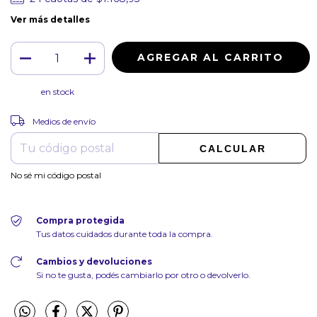
Ver más detalles
en stock
CAMBIAR CP
Entregas para el CP:
Medios de envío
CALCULAR
No sé mi código postal
Compra protegida
Tus datos cuidados durante toda la compra.
Cambios y devoluciones
Si no te gusta, podés cambiarlo por otro o devolverlo.