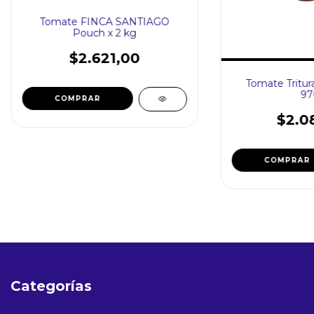
Tomate FINCA SANTIAGO
Pouch x 2 kg
$2.621,00
Tomate Tritur
97
$2.0
Categorías