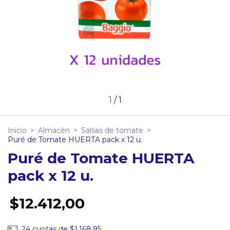
1
/
1
Inicio
>
Almacén
>
Salsas de tomate
>
Puré de Tomate HUERTA pack x 12 u.
Puré de Tomate HUERTA
pack x 12 u.
$12.412,00
24
cuotas de
$1.168,95