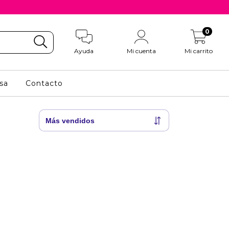
0
Ayuda
Mi cuenta
Mi carrito
sa
Contacto