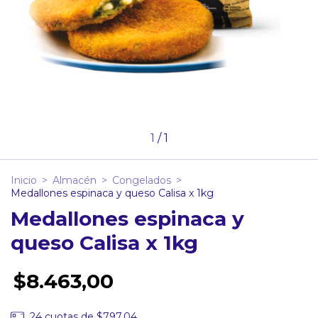
1
/
1
Inicio
>
Almacén
>
Congelados
>
Medallones espinaca y queso Calisa x 1kg
Medallones espinaca y
queso Calisa x 1kg
$8.463,00
24
cuotas de
$797,04