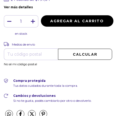
Ver más detalles
en stock
CAMBIAR CP
Entregas para el CP:
Medios de envío
CALCULAR
No sé mi código postal
Compra protegida
Tus datos cuidados durante toda la compra.
Cambios y devoluciones
Si no te gusta, podés cambiarlo por otro o devolverlo.